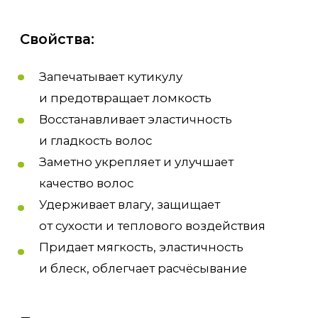
от корней на 1−2 см, аккуратно
распределите средство. Дайте
подействовать 3-4 минуты. Тщательно
смойте тёплой водой.
Состав:
Вода, цетеариловый спирт, цетримония
хлорид, нерафинированное масло семян
сафлора, семян расторопши, клещевины,
зародышей пшеницы, экстракт листьев
крапивы, экстракт корня лопуха, масло семян
амаранта, экстракт корня аира, масло
виноградных косточек, масло сладкого
миндаля, экстракт ламинарии, эфирное
масло розмарина, эфирное масло лаванды,
эфирное масло герани, эфирное масло
петитгрейна, эфирное масло чайного дерева,
эфирное масло можжевельника, эфирное
масло бергамота, эфирное масло иланг-
иланга, бегенилтримония хлорид, глицерин,
этилгексилглицерин, феноксиэтанол,
кватерниум-80, бутиленгликоль, парфюм,
гидролизованный протеин пшеницы,