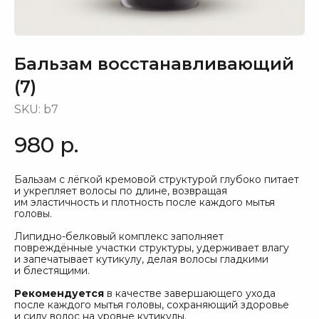
Бальзам восстанавливающий
(7)
SKU:
b7
980
р.
Бальзам с лёгкой кремовой структурой глубоко питает
и укрепляет волосы по длине, возвращая
им эластичность и плотность после каждого мытья
головы.
Создайте набор и оформите заказ со скидкой!
2 любых товара — скидка
10%
, от 3х товаров —
Липидно-белковый комплекс заполняет
скидка
15%
повреждённые участки структуры, удерживает влагу
Бесплатная доставка от 4000 руб.
и запечатывает кутикулу, делая волосы гладкими
Скидка применится автоматически при формировании
и блестящими.
корзины.
Рекомендуется
в качестве завершающего ухода
после каждого мытья головы, сохраняющий здоровье
и силу волос на уровне кутикулы.
Безопасен для
Формула без