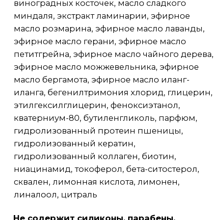
Мягкость, блеск и лёгкое
расчесывание без
утяжеления
Активные
ингредиенты
Растительные липиды
Никотиновая кислота
Протеины пшеницы
Кератин
Колланке