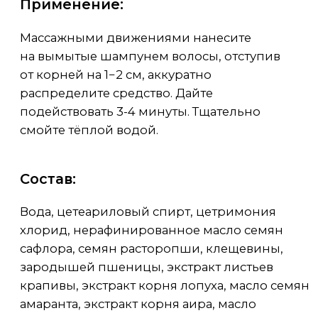
гидролизованный кератин,
гидролизованный коллаген, биотин,
ниацинамид, токоферол, бета-ситостерол,
сквален, лимонная кислота, лимонен,
линалоол, цитраль
Не содержит силиконы, парабены,
фталаты, компоненты животного
происхождения
* - компоненты эфирных масел
Всё,
что вам нужно
от бальзама!
Восстановление
структуры и гладкости
волос
Глубокое питание
и защита длины
от повреждений