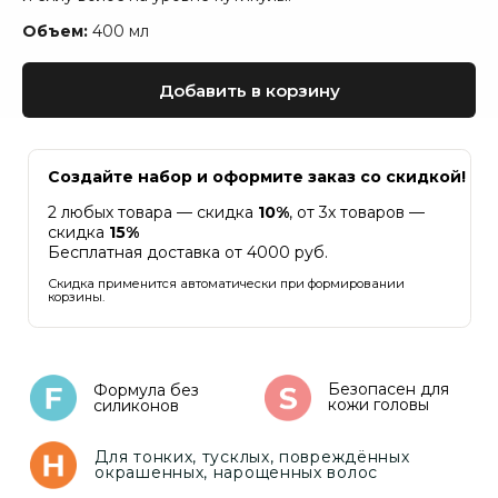
кожи головы
силиконов
Объем:
400 мл
Для тонких, тусклых, повреждённых
окрашенных, нарощенных волос
Добавить в корзину
Свойства:
Запечатывает кутикулу
и предотвращает ломкость
Восстанавливает эластичность
и гладкость волос
Заметно укрепляет и улучшает
качество волос
Удерживает влагу, защищает
от сухости и теплового воздействия
Придает мягкость, эластичность
и блеск, облегчает расчёсывание
Применение:
Массажными движениями нанесите
на вымытые шампунем волосы, отступив