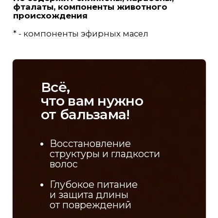
Биотин
Сквален
pH 4.5