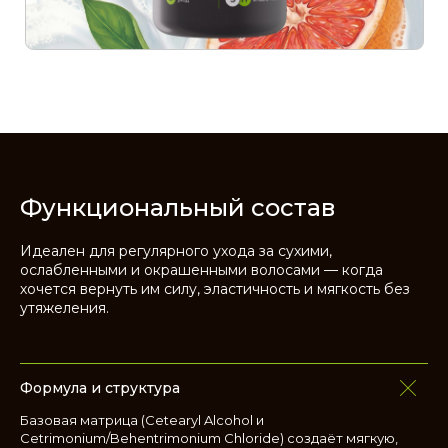
1.
Легкая формула обеспечивает
многослойную от агрессивных
внешних воздействий.
2.
Активный белково-витаминно-
липидный комплекс уплотняет
волос, повышает его прочность
и придаёт естественный блеск.
3.
Соберите свой базовый уходовый
комплекс с бессульфатным (5) или
сульфатным (6) шампунем.
Функциональный состав
Идеален для регулярного ухода за сухими,
ослабленными и окрашенными волосами — когда
хочется вернуть им силу, эластичность и мягкость без
утяжеления.
Формула и структура
Базовая матрица (
Cetearyl Alcohol
и
Cetrimonium/Behentrimonium Chloride)
создаёт мягкую,