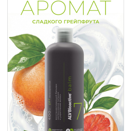
Бальзам не прихоть,
а важный этап ухода
за волосами
Бальзам необходим для
восстановления защитного слоя волос
после мытья: он закрывает кутикулу,
удерживает влагу и липиды,
предотвращая ломкость и тусклость.
Регулярное использование
поддерживает эластичность и блеск,
делая волосы устойчивыми
к термическому и механическому
стрессу. Бальзам — ключевой этап
ежедневного ухода, который сохраняет
здоровье и силу волос на уровне
их структуры.
Преимущества ALV Bioactive: